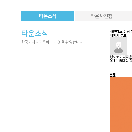
타운소식
타운사진첩
타운소식
배짼다쇼 연장 
페이지 정보
한국코미디타운에 오신것을 환영합니다
청도코미디타
0건
1,983회
2
본문