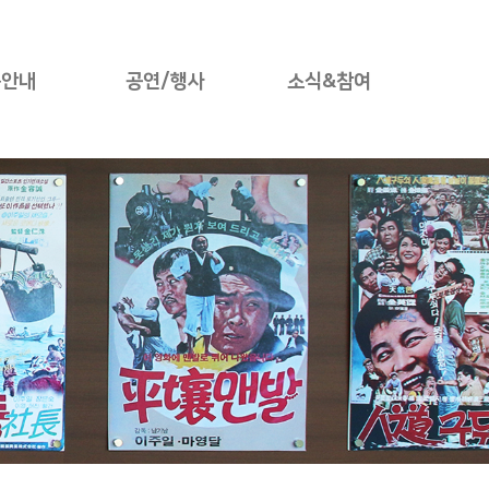
용안내
공연/행사
소식&참여
료안내
공연안내
타운소식
설안내
네이버 예약
타운사진첩
험프로그램
쿠팡 예약
타운후기
체험관예약
인터파크 예약
자유게시판
관람예약
시는길