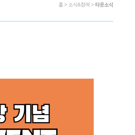
홈 > 소식&참여 >
타운소식