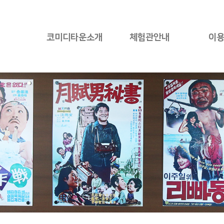
코미디타운소개
체험관안내
이
인사말
ZONE1
관람
코미디타운소개
ZONE2
시
CI소개
ZONE3
단체체
ZONE4
코미디
ZONE5
단체
오