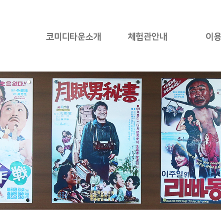
코미디타운소개
체험관안내
이
인사말
ZONE1
관람
코미디타운소개
ZONE2
시
CI소개
ZONE3
단체체
ZONE4
코미디
ZONE5
단체
오