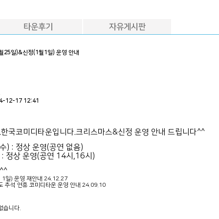
타운후기
자유게시판
월25일)&신정(1월1일) 운영 안내
운
4-12-17 12:41
.한국코미디타운입니다.크리스마스&신정 운영 안내 드립니다^^
수) : 정상 운영(공연 없음)
 : 정상 운영(공연 14시,16시)
^^
 1일) 운영 재안내
24.12.27
년도 추석 연휴 코미디타운 운영 안내
24.09.10
없습니다.