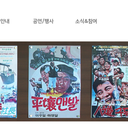
용안내
공연/행사
소식&참여
료안내
공연안내
타운소식
설안내
네이버 예약
타운사진첩
험프로그램
쿠팡 예약
타운후기
체험관예약
인터파크 예약
자유게시판
관람예약
시는길