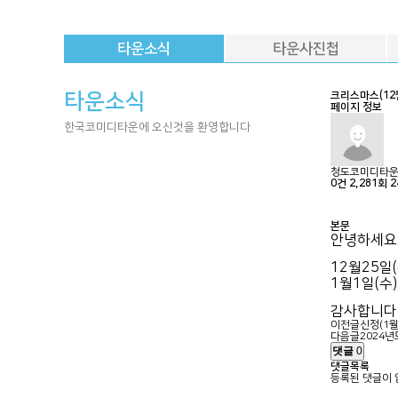
타운소식
타운사진첩
타운소식
크리스마스(12
페이지 정보
한국코미디타운에 오신것을 환영합니다
청도코미디타
0건
2,281회
2
본문
안녕하세요
12월25일(
1월1일(수)
감사합니다
이전글
신정(1월
다음글
2024
댓글
0
댓글목록
등록된 댓글이 