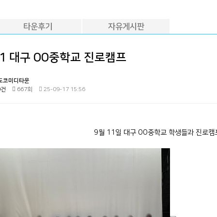
타운후기
자유게시판
.11 대구 OO중학교 진로캠프
도코미디타운
0건
667회
25-09-17 15:56
9월 11일 대구 OO중학교 학생들과 진로