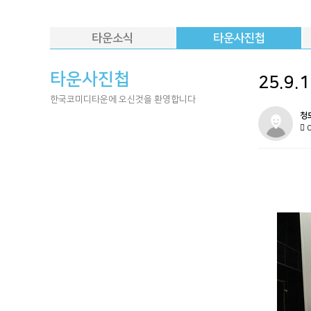
타운소식
타운사진첩
타운사진첩
25.9
한국코미디타운에 오신것을 환영합니다
청