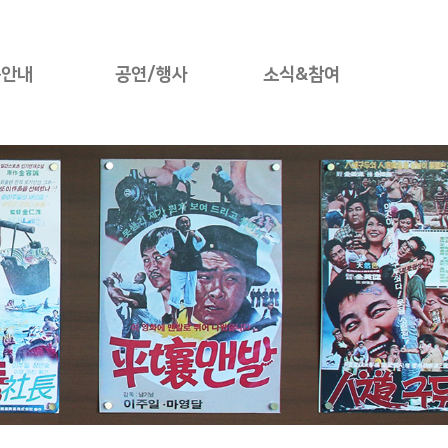
용안내
공연/행사
소식&참여
료안내
공연안내
타운소식
설안내
네이버 예약
타운사진첩
험프로그램
쿠팡 예약
타운후기
체험관예약
인터파크 예약
자유게시판
관람예약
시는길