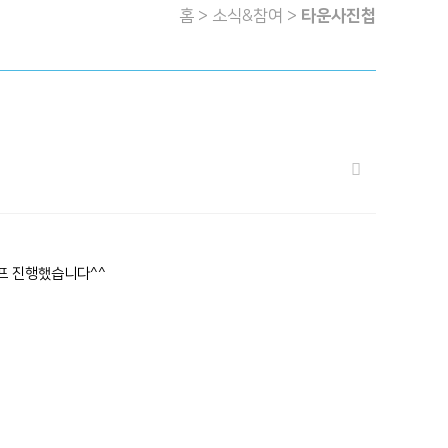
홈 > 소식&참여 >
타운사진첩
캠프 진행했습니다^^