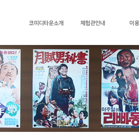
코미디타운소개
체험관안내
이
인사말
ZONE1
관람
코미디타운소개
ZONE2
시
CI소개
ZONE3
단체체
ZONE4
코미디
ZONE5
단체
오